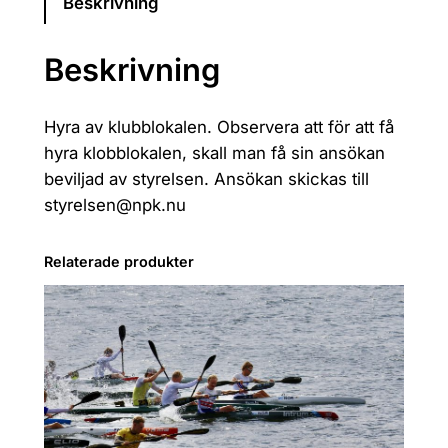
k
Beskrivning
l
u
Beskrivning
b
b
Hyra av klubblokalen. Observera att för att få
l
hyra klobblokalen, skall man få sin ansökan
o
beviljad av styrelsen. Ansökan skickas till
k
styrelsen@npk.nu
a
l
m
Relaterade produkter
ä
n
g
d