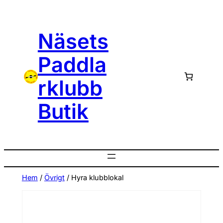
Hoppa
till
Näsets
innehåll
Paddla
rklubb
Butik
Hem
/
Övrigt
/ Hyra klubblokal