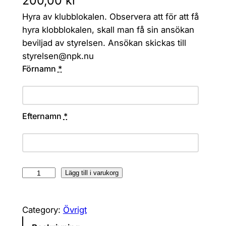
200,00
kr
Hyra av klubblokalen. Observera att för att få
hyra klobblokalen, skall man få sin ansökan
beviljad av styrelsen. Ansökan skickas till
styrelsen@npk.nu
Förnamn
*
Efternamn
*
H
Lägg till i varukorg
y
r
Category:
Övrigt
a