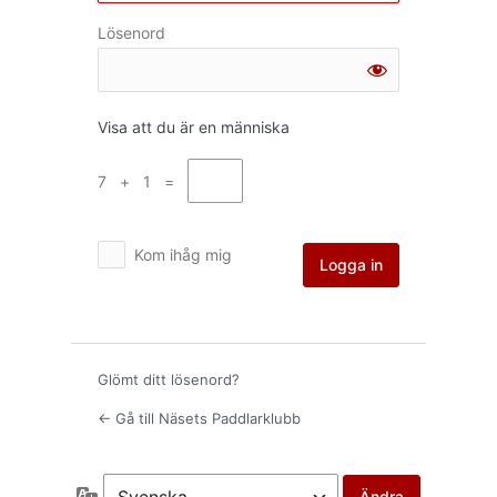
Lösenord
Visa att du är en människa
7 + 1 =
Kom ihåg mig
Glömt ditt lösenord?
← Gå till Näsets Paddlarklubb
Språk