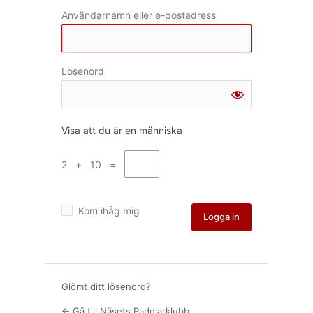
Användarnamn eller e-postadress
Lösenord
Visa att du är en människa
2 + 10 =
Kom ihåg mig
Glömt ditt lösenord?
← Gå till Näsets Paddlarklubb