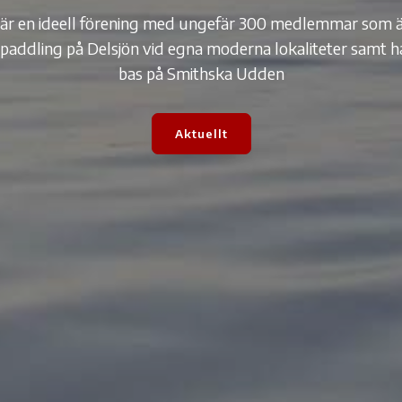
är en ideell förening med ungefär 300 medlemmar som ä
är en ideell förening med ungefär 300 medlemmar som ä
är en ideell förening med ungefär 300 medlemmar som ä
 paddling på Delsjön vid egna moderna lokaliteter samt
 paddling på Delsjön vid egna moderna lokaliteter samt
 paddling på Delsjön vid egna moderna lokaliteter samt
bas på Smithska Udden
bas på Smithska Udden
bas på Smithska Udden
Aktuellt
Aktuellt
Aktuellt