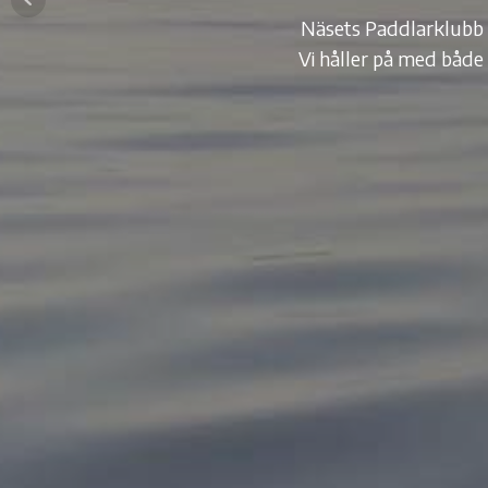
Näsets Paddlarklubb 
Näsets Paddlarklubb 
Näsets Paddlarklubb 
Vi håller på med både
Vi håller på med både
Vi håller på med både