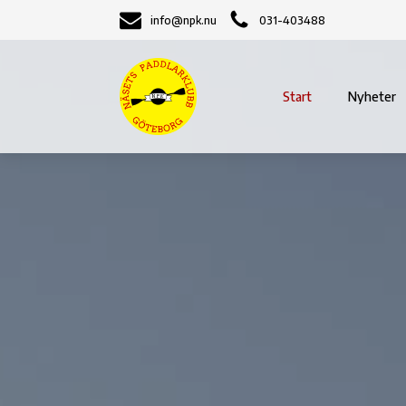
info@npk.nu
031-403488
Start
Nyheter