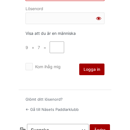
Lösenord
Visa att du är en människa
9 + 7 =
Kom ihåg mig
Glömt ditt lösenord?
← Gå till Näsets Paddlarklubb
Språk