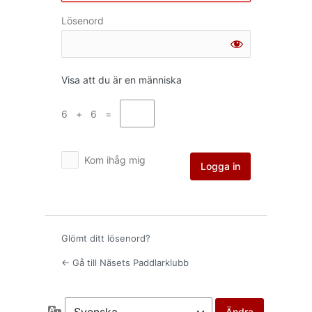
Lösenord
Visa att du är en människa
6 + 6 =
Kom ihåg mig
Glömt ditt lösenord?
← Gå till Näsets Paddlarklubb
Språk