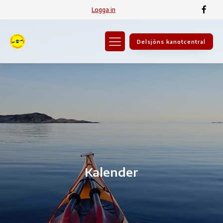
Logga in
Delsjöns kanotcentral
Kalender