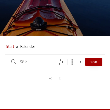
Start
»
Kalender
Sök
SÖK