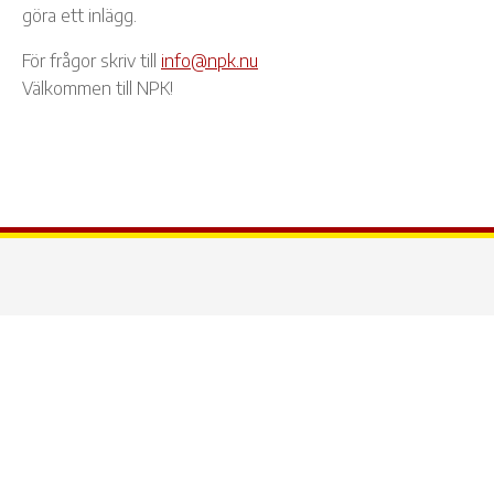
göra ett inlägg.
För frågor skriv till
info@npk.nu
Välkommen till NPK!
Besöksadress:
Näsets PK - Kanot
Alfred Gärdes väg 110
416 55 Göteborg
Telefon: 031403488, 031402237