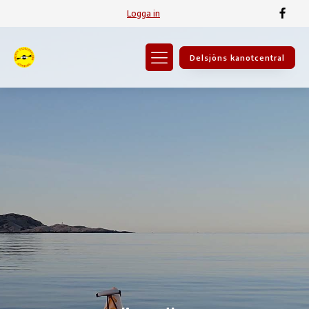
Logga in
Delsjöns kanotcentral