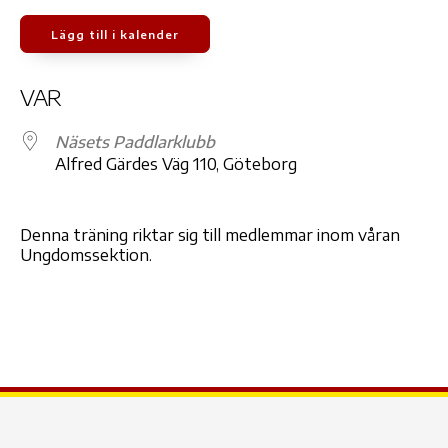
Lägg till i kalender
Ladda ner ICS
Google Kalender
iCale
VAR
Näsets Paddlarklubb
Alfred Gärdes Väg 110, Göteborg
Denna träning riktar sig till medlemmar inom våran
Ungdomssektion.