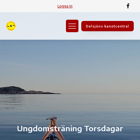
Logga in
Delsjöns kanotcentral
Ungdomsträning Torsdagar