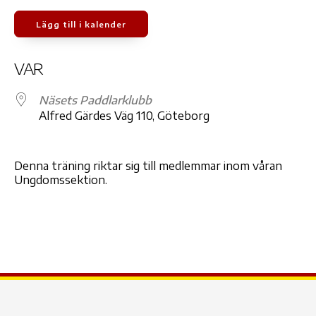
Lägg till i kalender
Ladda ner ICS
Google Kalender
iCale
VAR
Näsets Paddlarklubb
Alfred Gärdes Väg 110, Göteborg
Denna träning riktar sig till medlemmar inom våran
Ungdomssektion.