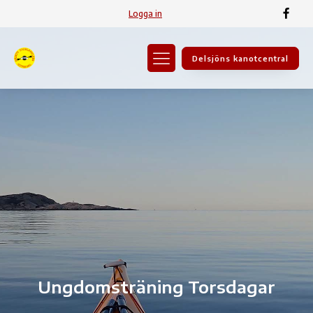
Logga in
Delsjöns kanotcentral
Ungdomsträning Torsdagar