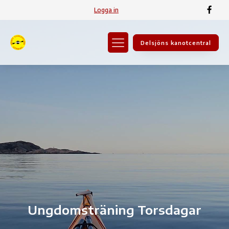
Logga in
Delsjöns kanotcentral
Ungdomsträning Torsdagar