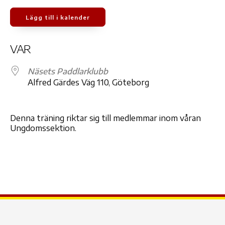
Lägg till i kalender
Ladda ner ICS
Google Kalender
iCale
VAR
Näsets Paddlarklubb
Alfred Gärdes Väg 110, Göteborg
Denna träning riktar sig till medlemmar inom våran
Ungdomssektion.