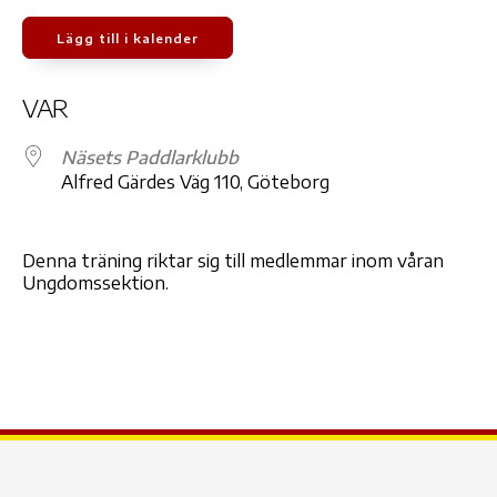
Lägg till i kalender
Ladda ner ICS
Google Kalender
iCale
VAR
Näsets Paddlarklubb
Alfred Gärdes Väg 110, Göteborg
Denna träning riktar sig till medlemmar inom våran
Ungdomssektion.