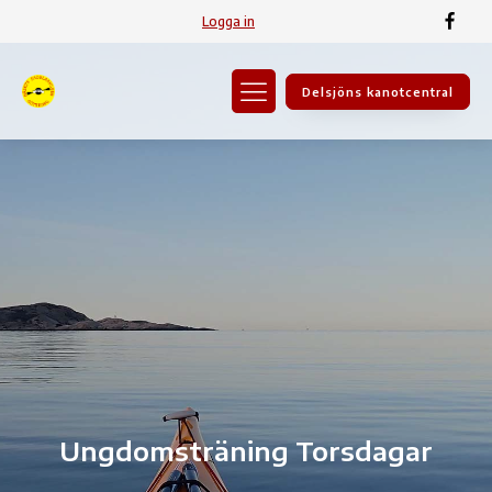
Logga in
Delsjöns kanotcentral
Ungdomsträning Torsdagar