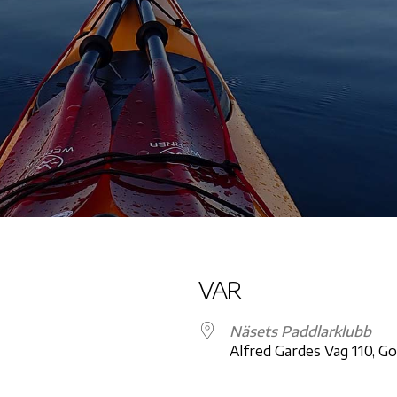
VAR
Näsets Paddlarklubb
Alfred Gärdes Väg 110, G