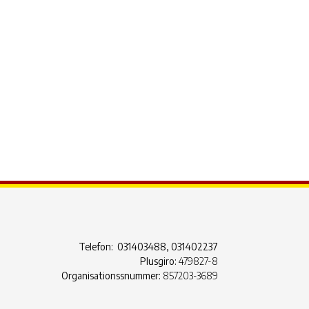
ook Live
Telefon: 031403488, 031402237
Plusgiro:
479827-8
Organisationssnummer:
857203-3689