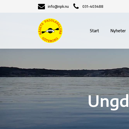
info@npk.nu
031-403488
Start
Nyheter
Ungd