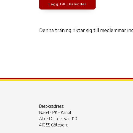
Lägg till i kalender
Ladda ner ICS
Google Kalen
Denna träning riktar sig till medlemmar 
Besöksadress:
Näsets PK - Kanot
Alfred Gärdes väg 110
416 55 Göteborg