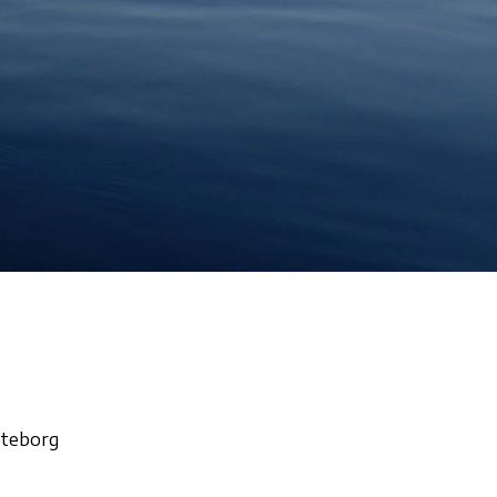
öteborg