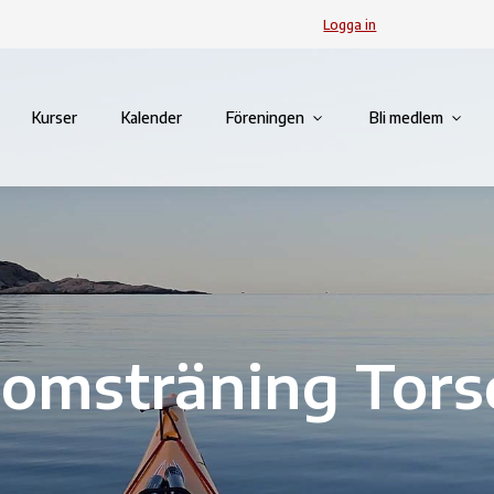
Logga in
Kurser
Kalender
Föreningen
Bli medlem
omsträning Tors