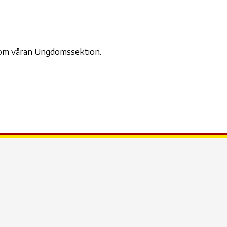
der
iCalendar
Office 365
Outl
inom våran Ungdomssektion.