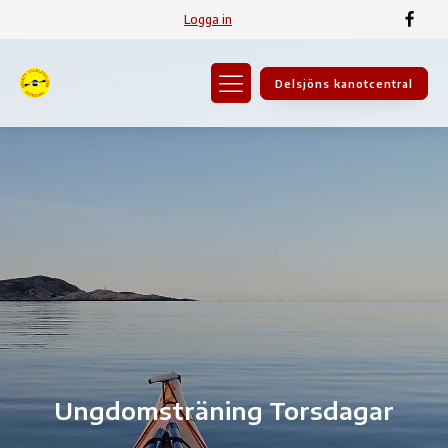
Logga in
Delsjöns kanotcentral
Ungdomsträning Torsdagar