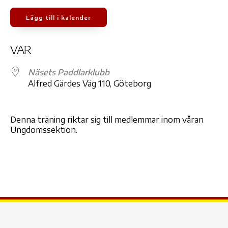
Lägg till i kalender
Ladda ner ICS
Google Kalender
iCale
VAR
Näsets Paddlarklubb
Alfred Gärdes Väg 110, Göteborg
Denna träning riktar sig till medlemmar inom våran
Ungdomssektion.