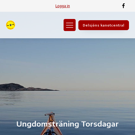
Logga in
Delsjöns kanotcentral
Ungdomsträning Torsdagar