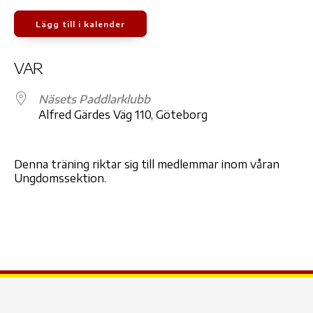
Lägg till i kalender
Ladda ner ICS
Google Kalender
iCale
VAR
Näsets Paddlarklubb
Alfred Gärdes Väg 110, Göteborg
Denna träning riktar sig till medlemmar inom våran
Ungdomssektion.