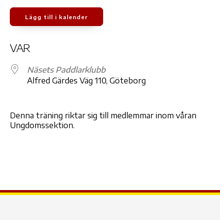
Lägg till i kalender
Ladda ner ICS
Google Kalender
iCale
VAR
Näsets Paddlarklubb
Alfred Gärdes Väg 110, Göteborg
Denna träning riktar sig till medlemmar inom våran
Ungdomssektion.