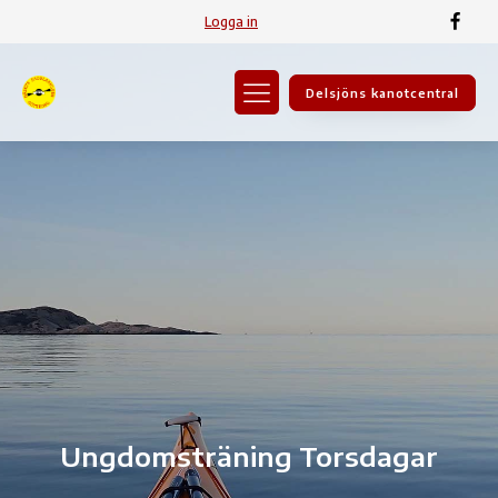
Logga in
Delsjöns kanotcentral
Ungdomsträning Torsdagar