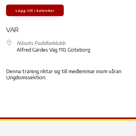
Lägg till i kalender
Ladda ner ICS
Google Kalender
iCale
VAR
Näsets Paddlarklubb
Alfred Gärdes Väg 110, Göteborg
Denna träning riktar sig till medlemmar inom våran
Ungdomssektion.