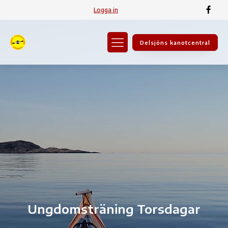
Logga in
Delsjöns kanotcentral
Ungdomsträning Torsdagar