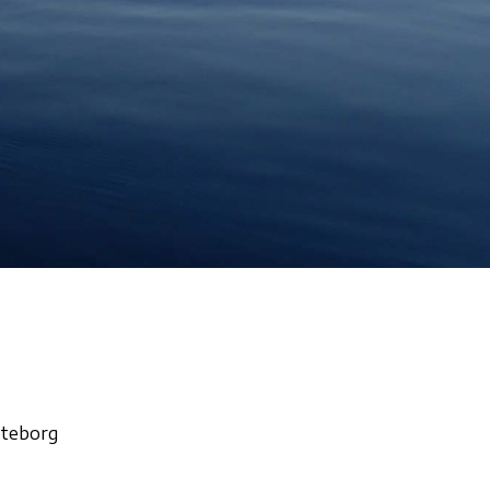
öteborg