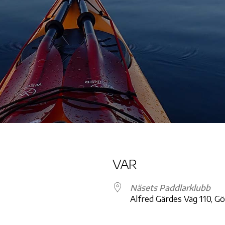
VAR
Näsets Paddlarklubb
Alfred Gärdes Väg 110, G