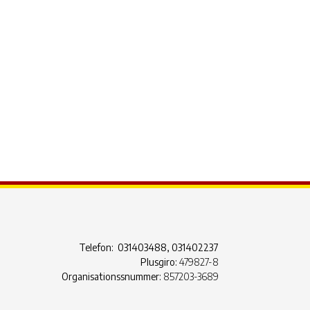
ook Live
Telefon: 031403488, 031402237
Plusgiro:
479827-8
Organisationssnummer:
857203-3689