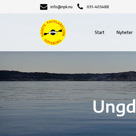
info@npk.nu
031-403488
Start
Nyheter
Ungd