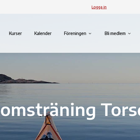
Logga in
Kurser
Kalender
Föreningen
Bli medlem
omsträning Tors