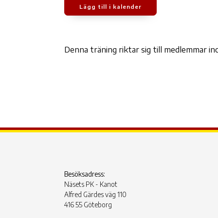
Lägg till i kalender
Ladda ner ICS
Google Kalen
Denna träning riktar sig till medlemmar 
Besöksadress:
Näsets PK - Kanot
Alfred Gärdes väg 110
416 55 Göteborg