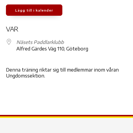
Lägg till i kalender
Ladda ner ICS
Google Kalender
iCale
VAR
Näsets Paddlarklubb
Alfred Gärdes Väg 110, Göteborg
Denna träning riktar sig till medlemmar inom våran
Ungdomssektion.