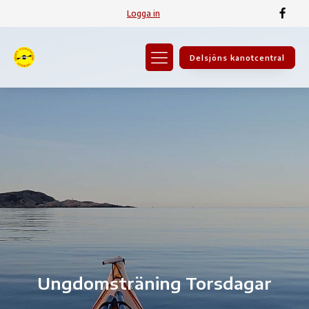
Logga in
Delsjöns kanotcentral
Ungdomsträning Torsdagar