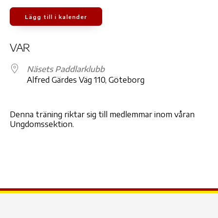
Lägg till i kalender
Ladda ner ICS
Google Kalender
iCale
VAR
Näsets Paddlarklubb
Alfred Gärdes Väg 110, Göteborg
Denna träning riktar sig till medlemmar inom våran
Ungdomssektion.