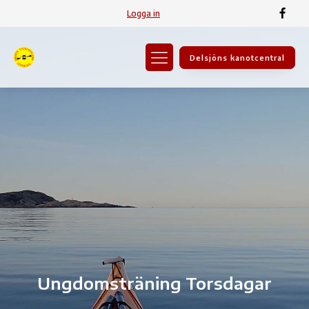
Logga in
Delsjöns kanotcentral
Ungdomsträning Torsdagar