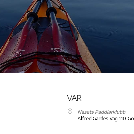
VAR
Näsets Paddlarklubb
Alfred Gärdes Väg 110, G