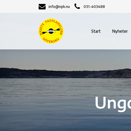
info@npk.nu
031-403488
Start
Nyheter
Ungd