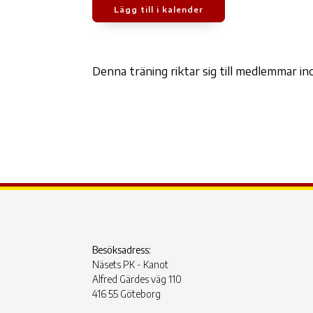
Lägg till i kalender
Ladda ner ICS
Google Kalen
Denna träning riktar sig till medlemmar 
Besöksadress:
Näsets PK - Kanot
Alfred Gärdes väg 110
416 55 Göteborg