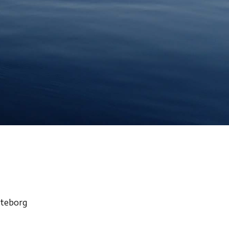
öteborg