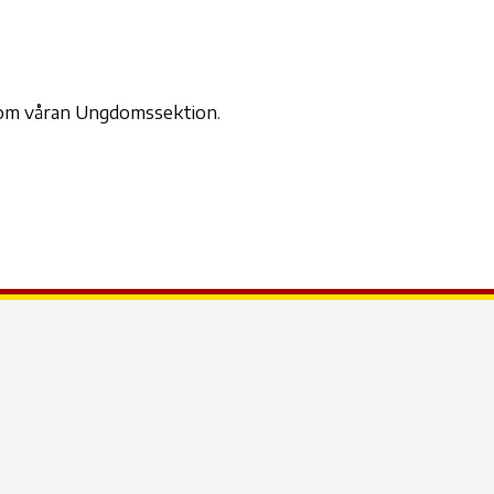
der
iCalendar
Office 365
Outl
inom våran Ungdomssektion.