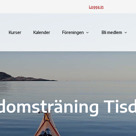
Logga in
Kurser
Kalender
Föreningen
Bli medlem
omsträning Tis