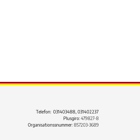
ook Live
Telefon: 031403488, 031402237
Plusgiro:
479827-8
Organisationssnummer:
857203-3689