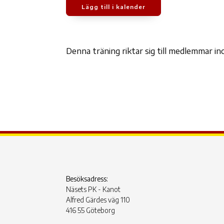
Lägg till i kalender
Ladda ner ICS
Google Kalen
Denna träning riktar sig till medlemmar 
Besöksadress:
Näsets PK - Kanot
Alfred Gärdes väg 110
416 55 Göteborg