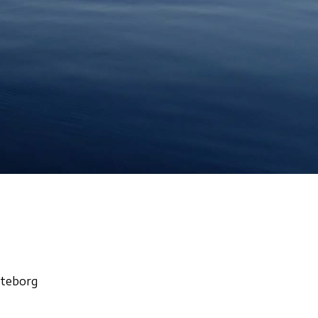
öteborg