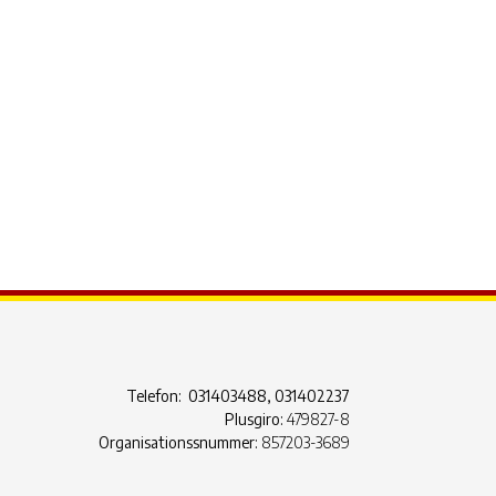
ook Live
Telefon: 031403488, 031402237
Plusgiro:
479827-8
Organisationssnummer:
857203-3689