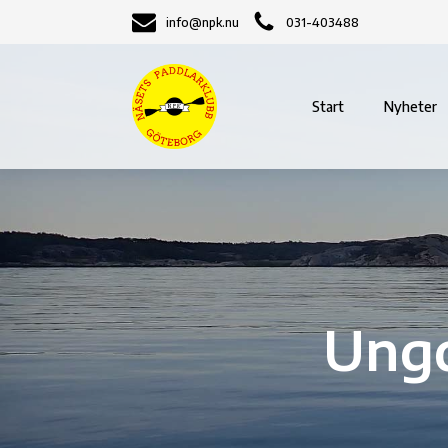
info@npk.nu
031-403488
Start
Nyheter
Ungd