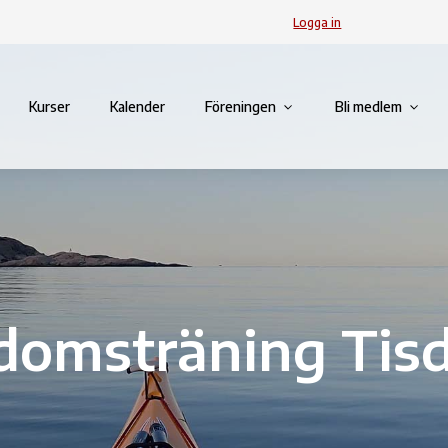
Logga in
Kurser
Kalender
Föreningen
Bli medlem
omsträning Tis