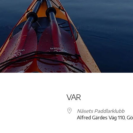
VAR
Näsets Paddlarklubb
Alfred Gärdes Väg 110, G