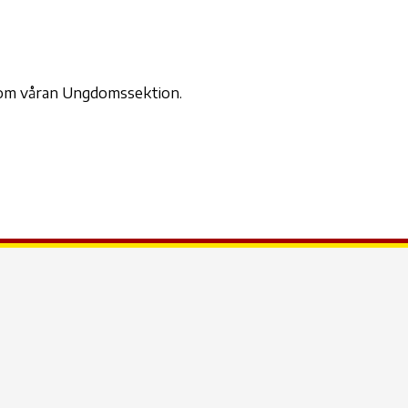
der
iCalendar
Office 365
Outl
inom våran Ungdomssektion.