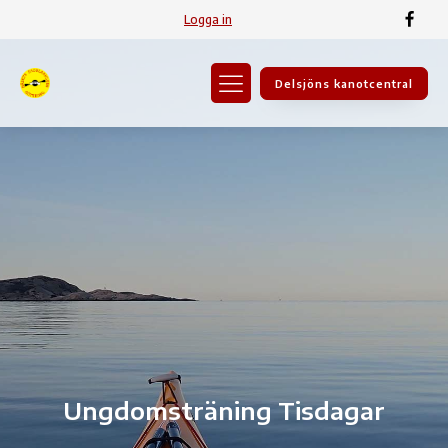
Logga in
Delsjöns kanotcentral
Ungdomsträning Tisdagar