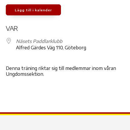
Lägg till i kalender
Ladda ner ICS
Google Kalender
iCale
VAR
Näsets Paddlarklubb
Alfred Gärdes Väg 110, Göteborg
Denna träning riktar sig till medlemmar inom våran
Ungdomssektion.