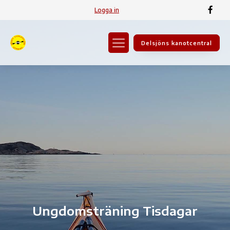
Logga in
Delsjöns kanotcentral
Ungdomsträning Tisdagar