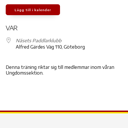
Lägg till i kalender
Ladda ner ICS
Google Kalender
iCale
VAR
Näsets Paddlarklubb
Alfred Gärdes Väg 110, Göteborg
Denna träning riktar sig till medlemmar inom våran
Ungdomssektion.