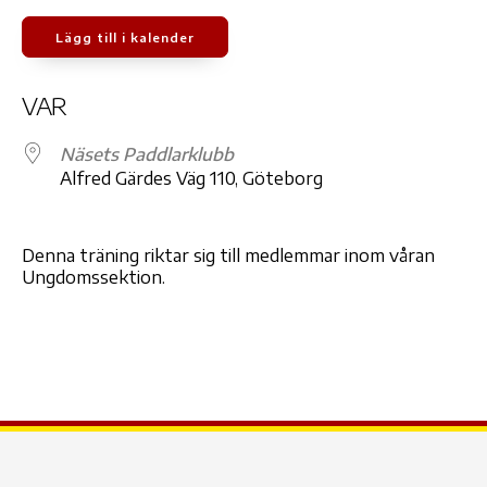
Lägg till i kalender
Ladda ner ICS
Google Kalender
iCale
VAR
Näsets Paddlarklubb
Alfred Gärdes Väg 110, Göteborg
Denna träning riktar sig till medlemmar inom våran
Ungdomssektion.