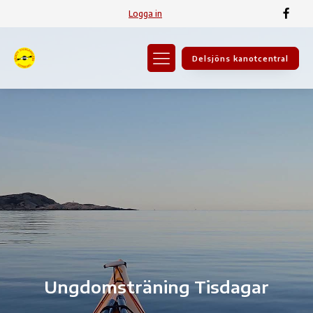
Logga in
Delsjöns kanotcentral
Ungdomsträning Tisdagar