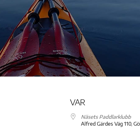
VAR
Näsets Paddlarklubb
Alfred Gärdes Väg 110, G