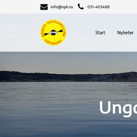
info@npk.nu
031-403488
Start
Nyheter
Ungd