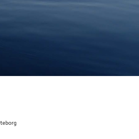
öteborg