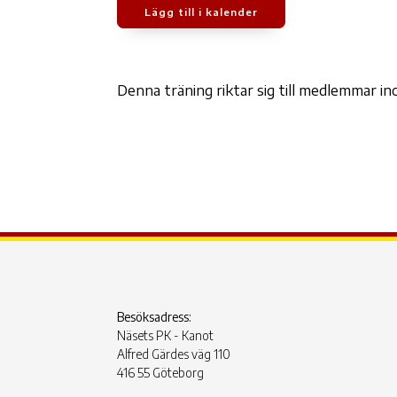
Lägg till i kalender
Ladda ner ICS
Google Kalen
Denna träning riktar sig till medlemmar 
Besöksadress:
Näsets PK - Kanot
Alfred Gärdes väg 110
416 55 Göteborg