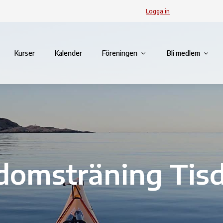
Logga in
Kurser
Kalender
Föreningen
Bli medlem
omsträning Tis