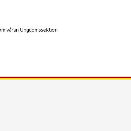
der
iCalendar
Office 365
Outl
inom våran Ungdomssektion.