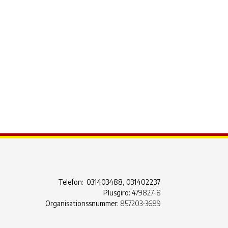
ook Live
Telefon: 031403488, 031402237
Plusgiro:
479827-8
Organisationssnummer:
857203-3689