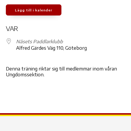
Lägg till i kalender
Ladda ner ICS
Google Kalender
iCale
VAR
Näsets Paddlarklubb
Alfred Gärdes Väg 110, Göteborg
Denna träning riktar sig till medlemmar inom våran
Ungdomssektion.