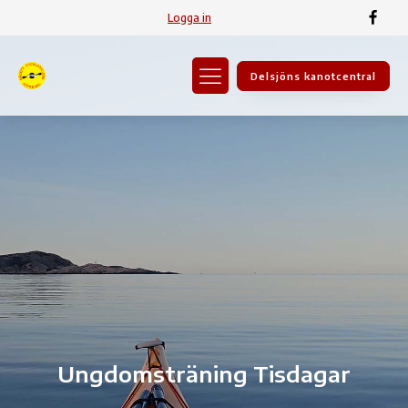
Logga in
Delsjöns kanotcentral
Ungdomsträning Tisdagar