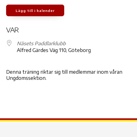
Lägg till i kalender
Ladda ner ICS
Google Kalender
iCale
VAR
Näsets Paddlarklubb
Alfred Gärdes Väg 110, Göteborg
Denna träning riktar sig till medlemmar inom våran
Ungdomssektion.