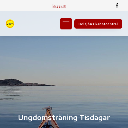
Logga in
Delsjöns kanotcentral
Ungdomsträning Tisdagar