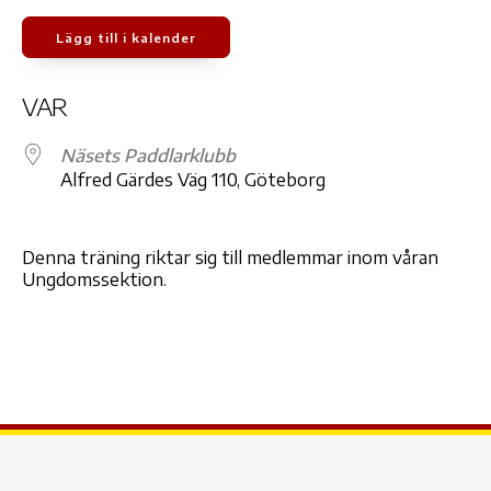
Lägg till i kalender
Ladda ner ICS
Google Kalender
iCale
VAR
Näsets Paddlarklubb
Alfred Gärdes Väg 110, Göteborg
Denna träning riktar sig till medlemmar inom våran
Ungdomssektion.