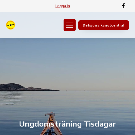
Logga in
Delsjöns kanotcentral
Ungdomsträning Tisdagar