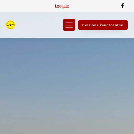
Logga in
Delsjöns kanotcentral