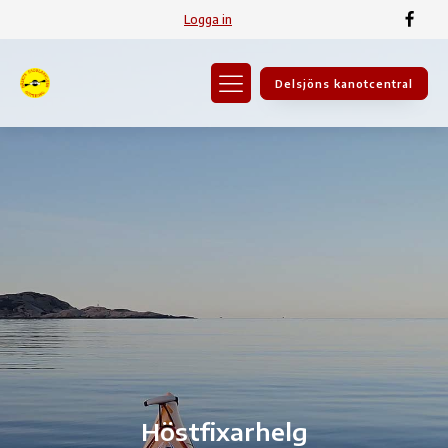
Logga in
Delsjöns kanotcentral
Höstfixarhelg