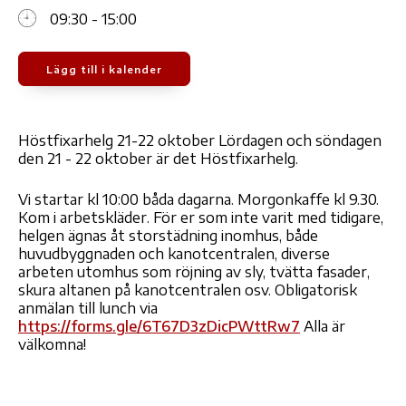
09:30 - 15:00
Lägg till i kalender
Ladda ner ICS
Google Kalender
iCale
Höstfixarhelg 21-22 oktober Lördagen och söndagen
den 21 - 22 oktober är det Höstfixarhelg.
Vi startar kl 10:00 båda dagarna. Morgonkaffe kl 9.30.
Kom i arbetskläder. För er som inte varit med tidigare,
helgen ägnas åt storstädning inomhus, både
huvudbyggnaden och kanotcentralen, diverse
arbeten utomhus som röjning av sly, tvätta fasader,
skura altanen på kanotcentralen osv. Obligatorisk
anmälan till lunch via
https://forms.gle/6T67D3zDicPWttRw7
Alla är
välkomna!