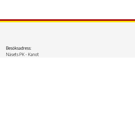
Besöksadress:
Näsets PK - Kanot
Alfred Gärdes väg 110
416 55 Göteborg
Telefon: 031403488, 031402237
Plusgiro:
479827-8
Organisationssnummer:
857203-3689
© 2022 – 2026 Näsets Paddlarklubb. All Rights Reserved.
Hemsida från
AlizonWeb AB
.