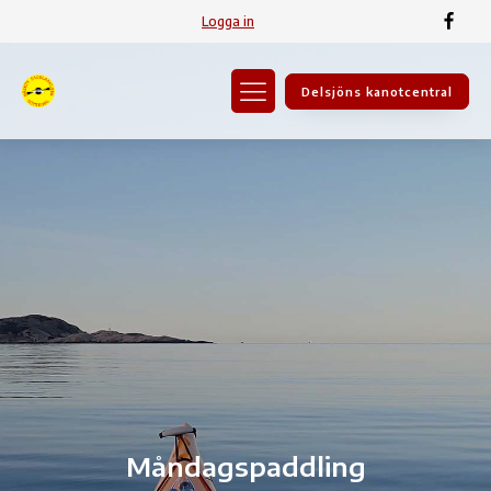
Logga in
Delsjöns kanotcentral
Måndagspaddling