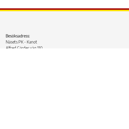
Besöksadress:
Näsets PK - Kanot
Alfred Gärdes väg 110
416 55 Göteborg
Telefon: 031403488, 031402237
Plusgiro:
479827-8
Organisationssnummer:
857203-3689
© 2022 – 2026 Näsets Paddlarklubb. All Rights Reserved.
Hemsida från
AlizonWeb AB
.