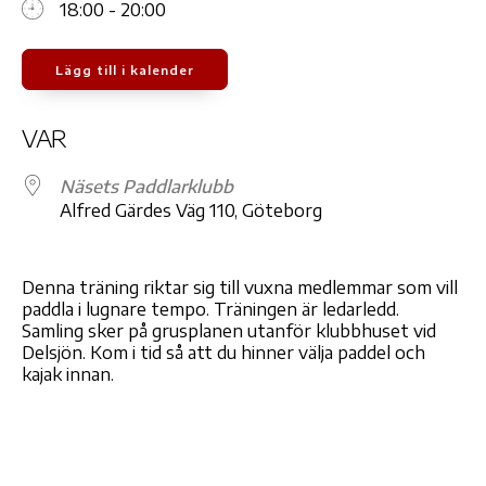
18:00 - 20:00
Lägg till i kalender
Ladda ner ICS
Google Kalender
iCale
VAR
Näsets Paddlarklubb
Alfred Gärdes Väg 110, Göteborg
Denna träning riktar sig till vuxna medlemmar som vill
paddla i lugnare tempo. Träningen är ledarledd.
Samling sker på grusplanen utanför klubbhuset vid
Delsjön. Kom i tid så att du hinner välja paddel och
kajak innan.