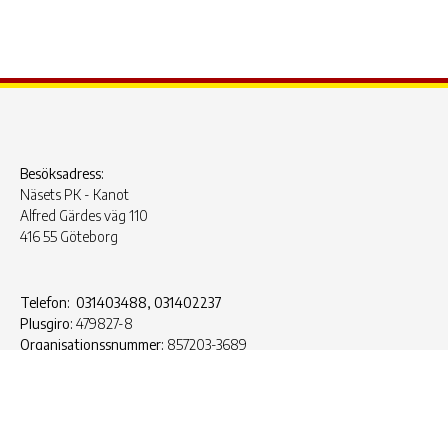
Besöksadress:
Näsets PK - Kanot
Alfred Gärdes väg 110
416 55 Göteborg
Telefon: 031403488, 031402237
Plusgiro:
479827-8
Organisationssnummer:
857203-3689
© 2022 – 2026 Näsets Paddlarklubb. All Rights Reserved.
Hemsida från
AlizonWeb AB
.