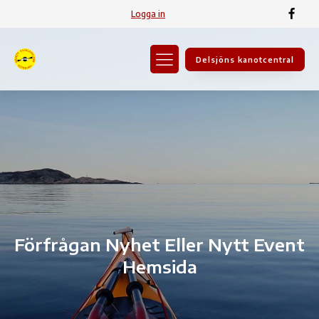
Logga in
Delsjöns kanotcentral
Förfrågan Nyhet Eller Nytt Event
Hemsida