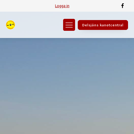
Logga in
Delsjöns kanotcentral