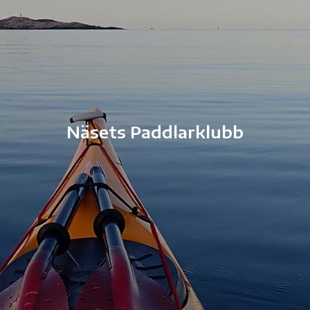
Näsets Paddlarklubb